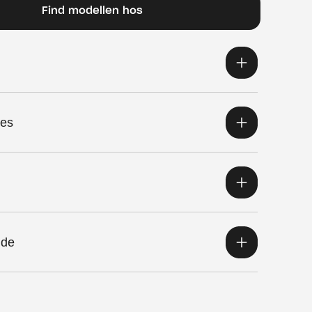
Find modellen hos
res
ide