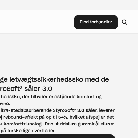
Find forhandler
ge letvægtssikkerhedssko med de 
roSoft® såler 3.0
erhedssko, der tilbyder enestående komfort og 
vne.

ltra-stødabsorberende StyroSoft® 3.0 såler, leverer 
j rebound-effekt på op til 64%, hvilket afspejler det 
r komfortteknologi. Den skridsikre gummisål sikrer 
 på forskellige overflader.