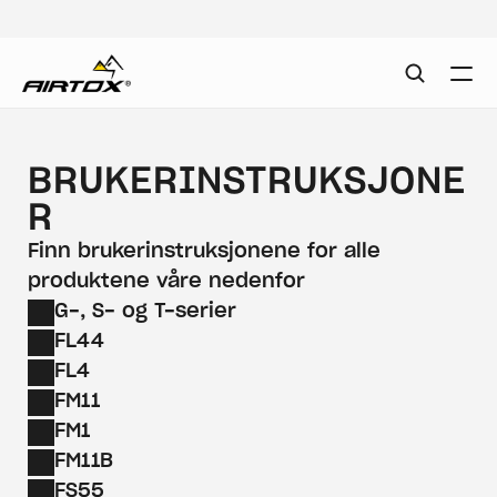
BRUKERINSTRUKSJONE
R
Finn brukerinstruksjonene for alle 
produktene våre nedenfor
G-, S- og T-serier
FL44
FL4
FM11
FM1
FM11B
FS55