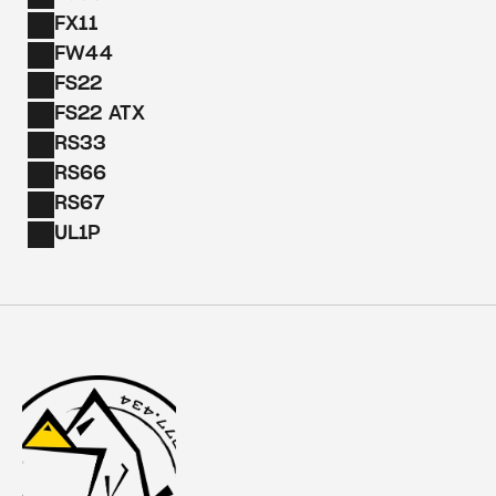
FX11
FW44
FS22
FS22 ATX
RS33
RS66
RS67
UL1P