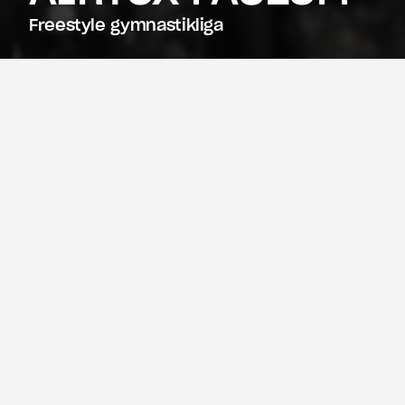
Freestyle gymnastikliga
AIRTOX FACEOFF – 
FEAR NOTHING
AIRTOX FACEOFF
 er en bevægelse, der 
bryder grænserne for traditionel 
gymnastik for at skabe en ny æra af 
sport og underholdning. Bygget på 
FEAR NOTHING
®-filosofien er det en 
intens platform, hvor elite-atleter fra 